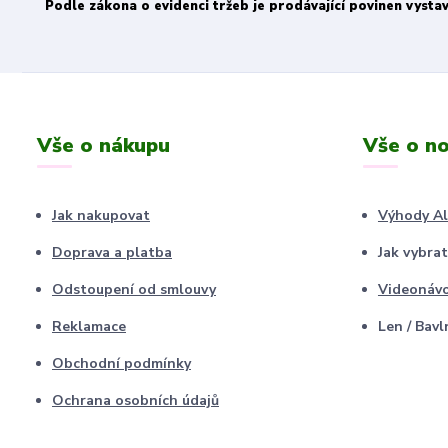
Podle zákona o evidenci tržeb je prodávající povinen vysta
Vše o nákupu
Vše o no
Jak nakupovat
Výhody A
Doprava a platba
Jak vybrat
Odstoupení od smlouvy
Videonáv
Reklamace
Len / Bavl
Obchodní podmínky
Ochrana osobních údajů