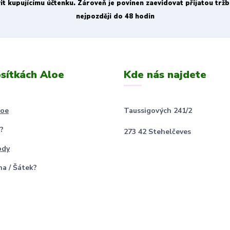
vit kupujícímu účtenku. Zároveň je povinen zaevidovat přijatou trž
nejpozději do 48 hodin
sítkách Aloe
Kde nás najdete
loe
Taussigových 241/2
?
273 42 Stehelčeves
ody
na / Šátek?