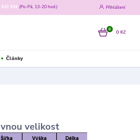
 613 919
(Po-Pá, 13-20 hod.)
Přihlášení
0
0 Kč
Články
ávnou velikost