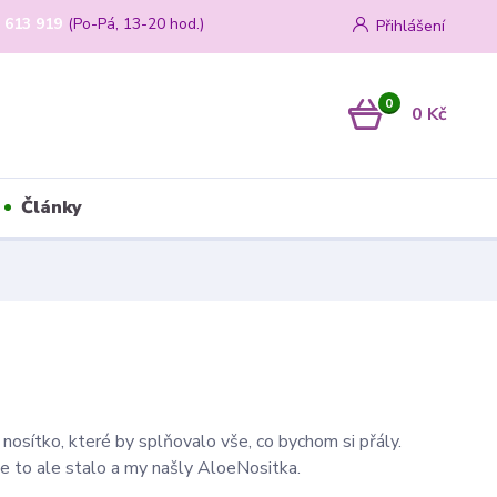
 613 919
(Po-Pá, 13-20 hod.)
Přihlášení
0
0 Kč
Články
 nosítko, které by splňovalo vše, co bychom si přály.
se to ale stalo a my našly AloeNositka.