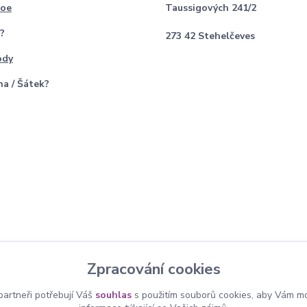
loe
Taussigových 241/2
?
273 42 Stehelčeves
ody
na / Šátek?
Zpracování cookies
artneři potřebují Váš
souhlas
s použitím souborů cookies, aby Vám mo