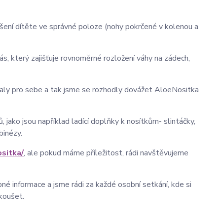
šení dítěte ve správné poloze (nohy pokrčené v kolenou a
, který zajišťuje rovnoměrné rozložení váhy na zádech,
haly pro sebe a tak jsme se rozhodly dovážet AloeNositka
 jako jsou například ladící doplňky k nosítkům- slintáčky,
binézy.
sitka/
, ale pokud máme příležitost, rádi navštěvujeme
é informace a jsme rádi za každé osobní setkání, kde si
koušet.