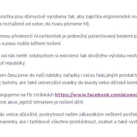
sitka jsou důmyslně vyrobena tak, aby zajistila ergonomické no
a roztažené od sebe, do tvaru písmene M).
nou předností AloeNositek je jedinečný patentovaný bederní pás
 a pasu rodiče během nošení.
 od nás nefér, kdybychom si existenci tak skvělého výrobku nec
é republiky.
m času jsme do naší nabídky zařadily i celou řadu jiných produktů,
y, batohy, ale také univerzální vsadky do bundy nebo dětské kom
ungujeme na Fb stránkách
https://www.facebook.com/aloeno
zné akce, jejichž tématem je nošení dětí.
nás velice důležité, poskytnout našim zákazníkům veškeré potřebn
aminky, ale i tatínkové všechno prohlédnout, osahat a také vyz