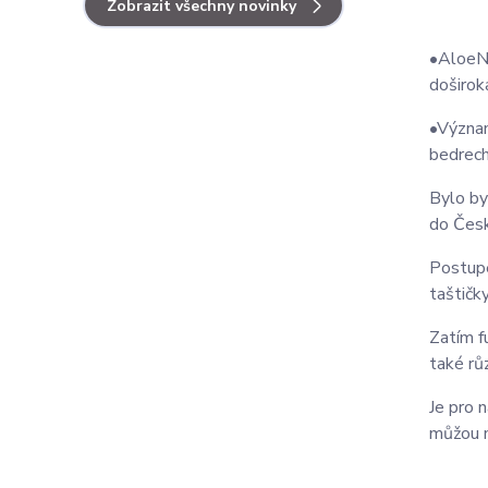
Zobrazit všechny novinky
•AloeNo
doširok
•Význam
bedrech
Bylo by
do Česk
Postupe
taštičk
Zatím f
také rů
Je pro 
můžou m