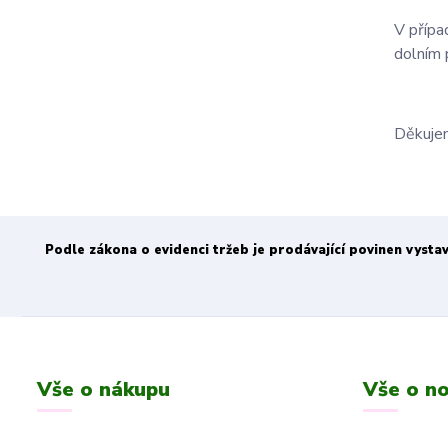
V přípa
dolním 
Děkujem
Podle zákona o evidenci tržeb je prodávající povinen vysta
Vše o nákupu
Vše o no