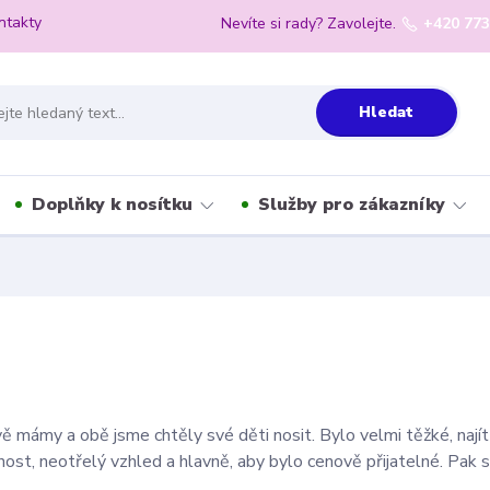
ntakty
Nevíte si rady? Zavolejte.
+420 773
Hledat
Doplňky k nosítku
Služby pro zákazníky
ě mámy a obě jsme chtěly své děti nosit. Bylo velmi těžké, najít
ost, neotřelý vzhled a hlavně, aby bylo cenově přijatelné. Pak 