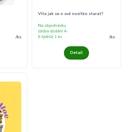
Víte jak se o své nosítko starat?
Na objednávku
(doba dodání 4-
6 týdnů) 1 ks
/
ks
/
ks
Detail