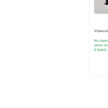
Videoná
Na obje
(doba do
6 týdnů) 