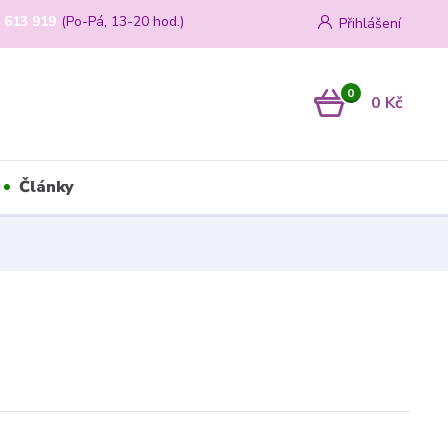
 613 919
(Po-Pá, 13-20 hod.)
Přihlášení
0
0 Kč
Články