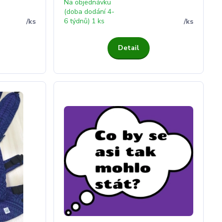
Na objednávku
(doba dodání 4-
6 týdnů) 1 ks
/
ks
/
ks
Detail