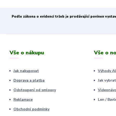
Podle zákona o evidenci tržeb je prodávající povinen vysta
Vše o nákupu
Vše o no
Jak nakupovat
Výhody A
Doprava a platba
Jak vybrat
Odstoupení od smlouvy
Videonáv
Reklamace
Len / Bavl
Obchodní podmínky