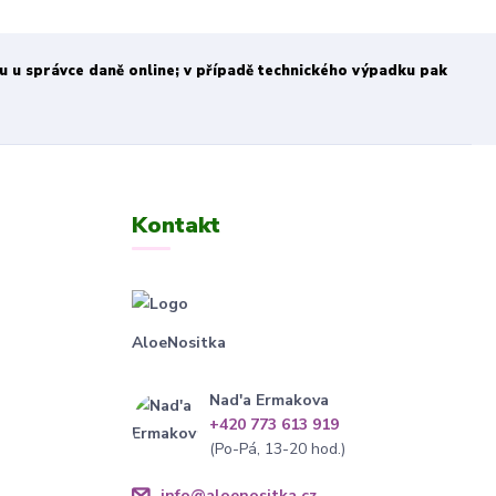
bu u správce daně online; v případě technického výpadku pak
Kontakt
AloeNositka
Nad'a Ermakova
+420 773 613 919
(Po-Pá, 13-20 hod.)
info@aloenositka.cz