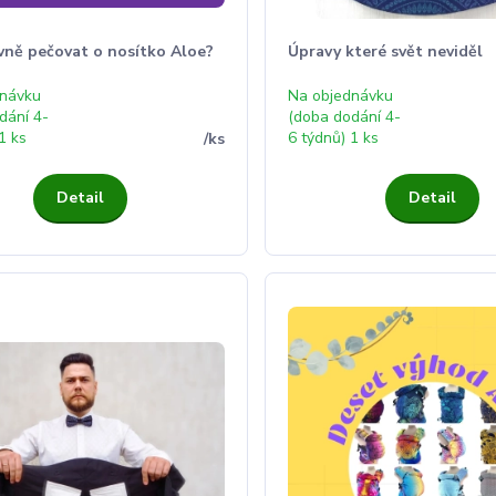
vně pečovat o nosítko Aloe?
Úpravy které svět neviděl
dnávku
Na objednávku
dání 4-
(doba dodání 4-
1 ks
6 týdnů) 1 ks
/
ks
Detail
Detail