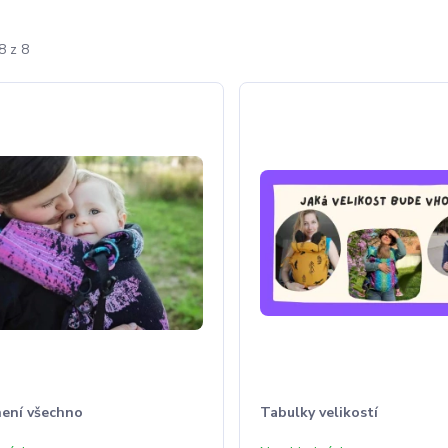
8 z 8
není všechno
Tabulky velikostí