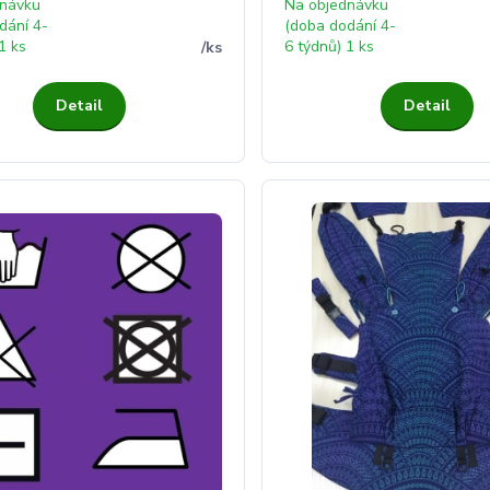
dnávku
Na objednávku
dání 4-
(doba dodání 4-
1 ks
6 týdnů) 1 ks
/
ks
Detail
Detail