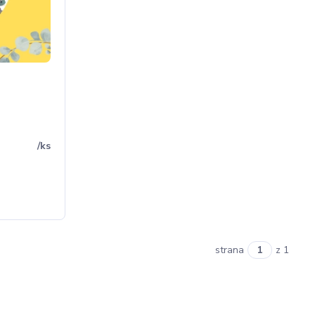
/
ks
strana
z 1