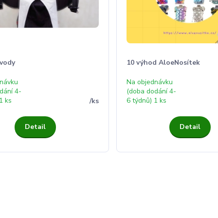
vody
10 výhod AloeNosítek
dnávku
Na objednávku
dání 4-
(doba dodání 4-
1 ks
6 týdnů) 1 ks
/
ks
Detail
Detail