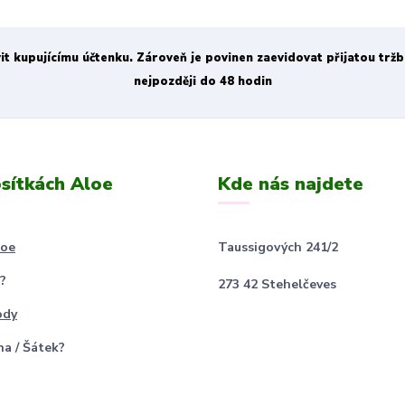
vit kupujícímu účtenku. Zároveň je povinen zaevidovat přijatou trž
nejpozději do 48 hodin
sítkách Aloe
Kde nás najdete
loe
Taussigových 241/2
?
273 42 Stehelčeves
ody
na / Šátek?