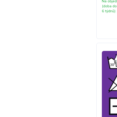
Na obje
(doba do
6 týdnů) 