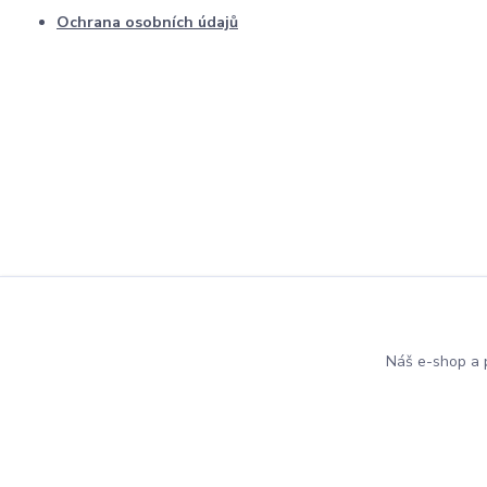
Ochrana osobních údajů
Náš e-shop a p
© Copyright 2015-2022 aloenositka.cz Všechna práva vyhrazena.