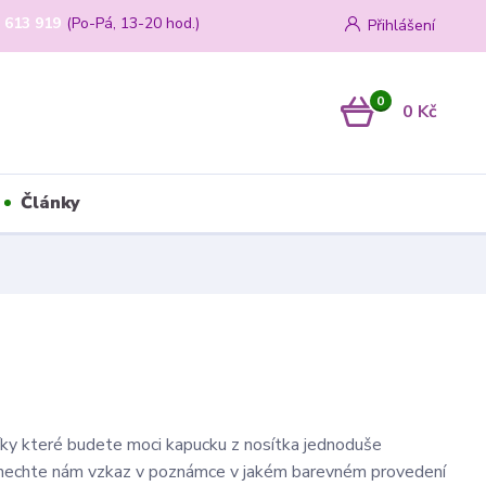
 613 919
(Po-Pá, 13-20 hod.)
Přihlášení
0
0 Kč
Články
ky které budete moci kapucku z nosítka jednoduše
nechte nám vzkaz v poznámce v jakém barevném provedení