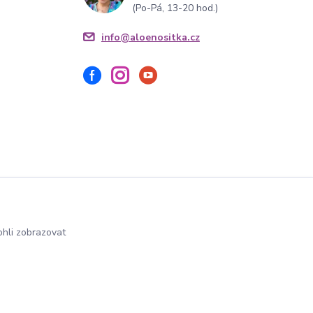
(Po-Pá, 13-20 hod.)
info@aloenositka.cz
hli zobrazovat
Vytvořeno na
Eshop-rychle.cz