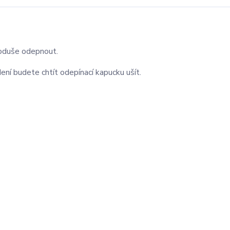
noduše odepnout.
í budete chtít odepínací kapucku ušít.