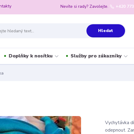
ntakty
Nevíte si rady? Zavolejte.
+420 773
Hledat
Doplňky k nosítku
Služby pro zákazníky
ka
Vychytávka dí
odepnout. Za