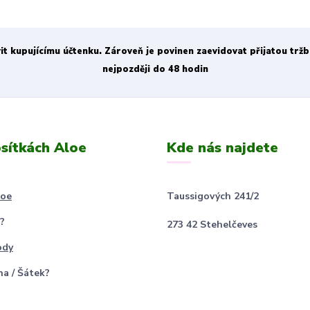
vit kupujícímu účtenku. Zároveň je povinen zaevidovat přijatou trž
nejpozději do 48 hodin
sítkách Aloe
Kde nás najdete
loe
Taussigových 241/2
?
273 42 Stehelčeves
ody
na / Šátek?