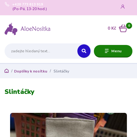
+420 773 613 919
(Po-Pá, 13-20 hod.)
0
0 Kč
Menu
Doplňky k nosítku
Slintáčky
Slintáčky