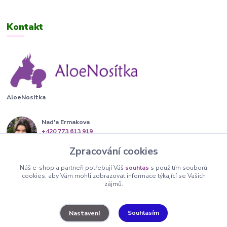
Kontakt
AloeNositka
Nad'a Ermakova
+420 773 613 919
(Po-Pá, 13-20 hod.)
Zpracování cookies
info@aloenositka.cz
Náš e-shop a partneři potřebují Váš
souhlas
s použitím souborů
cookies, aby Vám mohli zobrazovat informace týkající se Vašich
zájmů.
Souhlasím
Nastavení