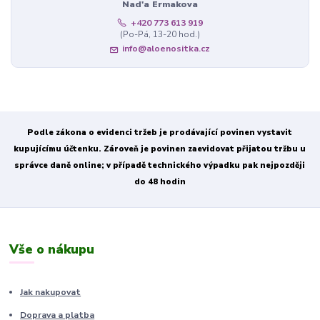
Nad'a Ermakova
+420 773 613 919
(Po-Pá, 13-20 hod.)
info@aloenositka.cz
Podle zákona o evidenci tržeb je prodávající povinen vystavit
kupujícímu účtenku. Zároveň je povinen zaevidovat přijatou tržbu u
správce daně online; v případě technického výpadku pak nejpozději
do 48 hodin
Vše o nákupu
Jak nakupovat
Doprava a platba