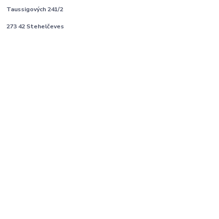
Taussigových 241/2
273 42 Stehelčeves