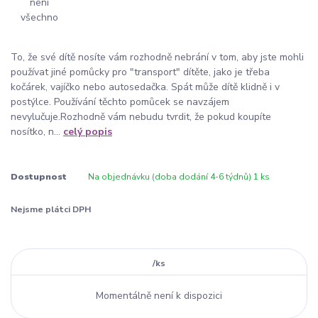
To, že své dítě nosíte vám rozhodně nebrání v tom, aby jste mohli
používat jiné pomůcky pro "transport" dítěte, jako je třeba
kočárek, vajíčko nebo autosedačka. Spát může dítě klidně i v
postýlce. Používání těchto pomůcek se navzájem
nevylučuje.Rozhodně vám nebudu tvrdit, že pokud koupíte
nosítko, n...
celý popis
Dostupnost
Na objednávku (doba dodání 4-6 týdnů) 1 ks
Nejsme plátci DPH
/
ks
Momentálně není k dispozici