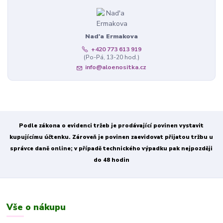
Nad'a Ermakova
+420 773 613 919
(Po-Pá, 13-20 hod.)
info@aloenositka.cz
Podle zákona o evidenci tržeb je prodávající povinen vystavit
kupujícímu účtenku. Zároveň je povinen zaevidovat přijatou tržbu u
správce daně online; v případě technického výpadku pak nejpozději
do 48 hodin
Vše o nákupu