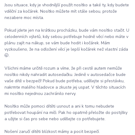
Jsou situace, kdy je vhodnější použít nosítko a také ty, kdy budete
vděční za kočárek. Nosítko můžete mít stále sebou, protože
nezabere moc místa.
Pokud jdete jen na krátkou procházku, bude vám nosítko stačit. U
celodenních výletů, kdy sebou potřebuje hodně věcí nebo máte v
plánu zajít na nákup, se vám bude hodit i kočárek. Mám
vyzkoušeno, že na odložení věcí je lepší kočárek než vlastní záda
🤭.
Všichni máme určitě rozum a víme, že při cestě autem nemůže
nosítko nikdy nahradit autosedačku. Jedině v autosedačce bude
vaše dítě v bezpečí! Pokud bude potřeba, udělejte si přestávku,
nakrmte malého hladovce a zkuste jej uspat. V těchto situacích
mi nosítko nejednou zachránilo nervy.
Nosítko může pomoci dítěti usnout a ani k tomu nebudete
potřebovat houpání na míči. Pak ho opatrně přeložte do postýlky
a užijte si čas pro sebe nebo udělejte co potřebujete.
Nošení zaručí dítěti blízkost mámy a pocit bezpečí.