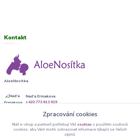
Kontakt
AloeNositka
Nad'a Ermakova
+420 773 613 919
(Po-Pá, 13-20 hod.)
Zpracování cookies
info@aloenositka.cz
Náš e-shop a partneři potřebují Váš
souhlas
s použitím souborů
cookies, aby Vám mohli zobrazovat informace týkající se Vašich
zájmů.