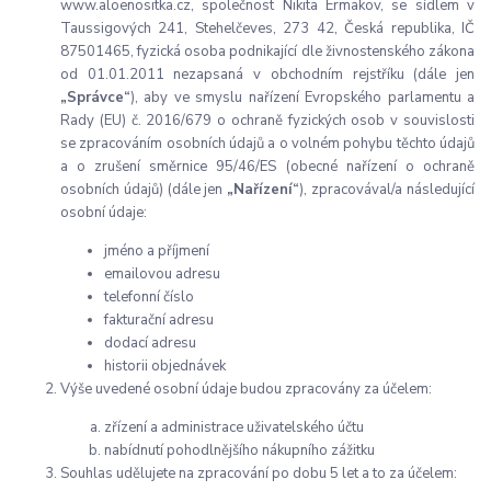
www.aloenositka.cz, společnost Nikita Ermakov, se sídlem v
Taussigových 241, Stehelčeves, 273 42, Česká republika, IČ
87501465, fyzická osoba podnikající dle živnostenského zákona
od 01.01.2011 nezapsaná v obchodním rejstříku
(dále jen
„Správce“
), aby ve smyslu nařízení Evropského parlamentu a
Rady (EU) č. 2016/679 o ochraně fyzických osob v souvislosti
se zpracováním osobních údajů a o volném pohybu těchto údajů
a o zrušení směrnice 95/46/ES (obecné nařízení o ochraně
osobních údajů) (dále jen
„Nařízení“
), zpracovával/a následující
osobní údaje:
jméno a příjmení
emailovou adresu
telefonní číslo
fakturační adresu
dodací adresu
historii objednávek
Výše uvedené osobní údaje budou zpracovány za účelem:
zřízení a administrace uživatelského účtu
nabídnutí pohodlnějšího nákupního zážitku
Souhlas udělujete na zpracování
po dobu 5 let a to za účele
m: