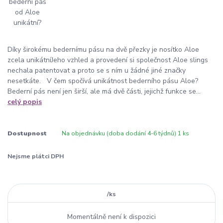
Díky širokému bedernímu pásu na dvě přezky je nosítko Aloe
zcela unikátníJeho vzhled a provedení si společnost Aloe slings
nechala patentovat a proto se s ním u žádné jiné značky
nesetkáte. V čem spočívá unikátnost bederního pásu Aloe?
Bederní pás není jen širší, ale má dvě části, jejichž funkce se...
celý popis
Dostupnost
Na objednávku (doba dodání 4-6 týdnů) 1 ks
Nejsme plátci DPH
/
ks
Momentálně není k dispozici