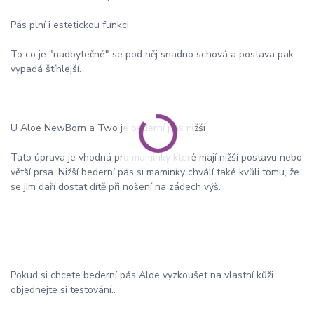
Pás plní i estetickou funkci
To co je "nadbytečné" se pod něj snadno schová a postava pak
vypadá štíhlejší.
U Aloe NewBorn a Two je bederní pás nižší
Tato úprava je vhodná pro maminky které mají nižší postavu nebo
větší prsa. Nižší bederní pás si maminky chválí také kvůli tomu, že
se jim daří dostat dítě při nošení na zádech výš.
Pokud si chcete bederní pás Aloe vyzkoušet na vlastní kůži
objednejte si testování..