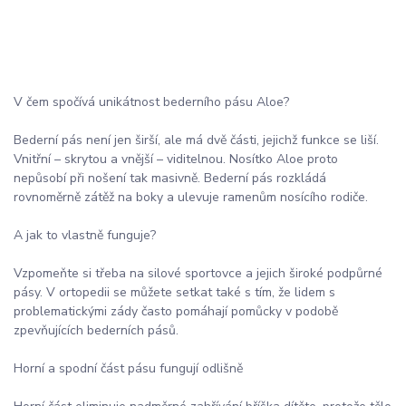
V čem spočívá unikátnost bederního pásu Aloe?
Bederní pás není jen širší, ale má dvě části, jejichž funkce se liší.
Vnitřní – skrytou a vnější – viditelnou. Nosítko Aloe proto
nepůsobí při nošení tak masivně. Bederní pás rozkládá
rovnoměrně zátěž na boky a ulevuje ramenům nosícího rodiče.
A jak to vlastně funguje?
Vzpomeňte si třeba na silové sportovce a jejich široké podpůrné
pásy. V ortopedii se můžete setkat také s tím, že lidem s
problematickými zády často pomáhají pomůcky v podobě
zpevňujících bederních pásů.
Horní a spodní část pásu fungují odlišně