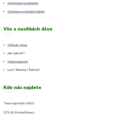
Obchodní podmínky
Ochrana osobních údajů
Vše o nosítkách Aloe
Výhody Aloe
Jak vybrat?
Videonávody
Len / Bavlna / Šátek?
Kde nás najdete
Taussigových 241/2
273 42 Stehelčeves