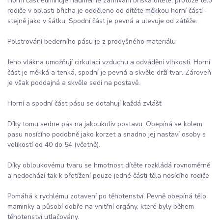
Horní část eliminuje nadměrné zahřívání bříška dítěte, protože tělo
rodiče v oblasti břicha je odděleno od dítěte měkkou horní částí -
stejně jako v šátku. Spodní část je pevná a ulevuje od zátěže.
Polstrování bederního pásu je z prodyšného materiálu
Jeho vlákna umožňují cirkulaci vzduchu a odvádění vlhkosti. Horní
část je měkká a tenká, spodní je pevná a skvěle drží tvar. Zároveň
je však poddajná a skvěle sedí na postavě.
Horní a spodní část pásu se dotahují každá zvlášť
Díky tomu sedne pás na jakoukoliv postavu. Obepíná se kolem
pasu nosícího podobně jako korzet a snadno jej nastaví osoby s
velikostí od 40 do 54 (včetně).
Díky obloukovému tvaru se hmotnost dítěte rozkládá rovnoměrně
a nedochází tak k přetížení pouze jedné části těla nosícího rodiče
Pomáhá k rychlému zotavení po těhotenství. Pevně obepíná tělo
maminky a působí dobře na vnitřní orgány, které byly během
těhotenství utlačovány.