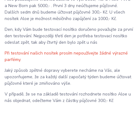
a New Born pak 5000,- . První 3 dny neúčtujeme půjčovné.
Dalších sedm dnů budeme účtovat půjčovné 300,- Kč. U všech
nosítek Aloe je možnost měsíčního zapůjčení za 1000,- Kč.
Den, kdy Vám bude testovací nosítko doručeno považujte za první
den testování. Nejpozději třetí den je potřeba testovací nosítko
odeslat zpět, tak aby čtvrtý den bylo zpět u nás
Při testování našich nosítek prosím nepoužívejte žádné výrazné
parfémy.
Jaký způsob zpětné dopravy vyberete necháme na Vás, ale
upozorňujeme, že za každý další započatý týden budeme účtovat
půjčovné které je zmiňováno výše.
V případě, že se na základě testování rozhodnete nosítko Aloe u
nás objednat, odečteme Vám z částky půjčovné 300,- Kč