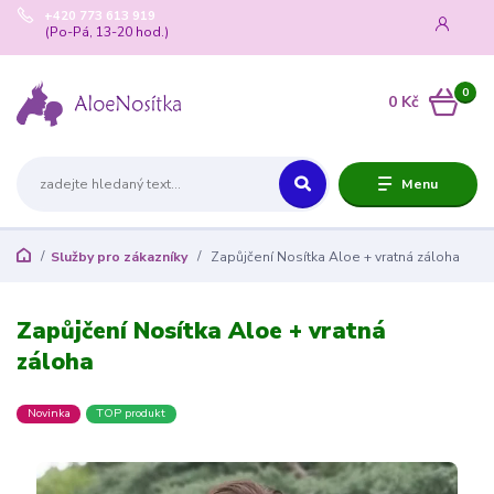
+420 773 613 919
(Po-Pá, 13-20 hod.)
0
0 Kč
Menu
Služby pro zákazníky
Zapůjčení Nosítka Aloe + vratná záloha
Zapůjčení Nosítka Aloe + vratná
záloha
Novinka
TOP produkt