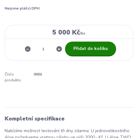
Nejsme plátci DPH
5 000 Kč
/
ks
Přidat do košíku
Číslo
0001
produktu:
Kompletní specifikace
Nabízíme možnost testování tři dny zdarma. U jednovelikostního
Aloe požadujeme vratnou zálohu ve výši 3000,- Kč. U Aloe TWO