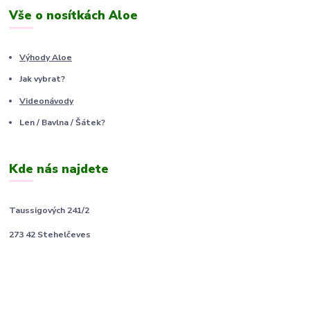
Vše o nosítkách Aloe
Výhody Aloe
Jak vybrat?
Videonávody
Len / Bavlna / Šátek?
Kde nás najdete
Taussigových 241/2
273 42 Stehelčeves