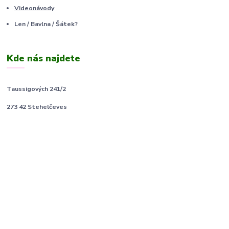
Videonávody
Len / Bavlna / Šátek?
Kde nás najdete
Taussigových 241/2
273 42 Stehelčeves