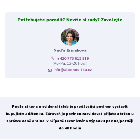
Potřebujete poradit? Nevíte si rady? Zavolejte
Nad'a Ermakova
+420 773 613 919
(Po-Pá, 13-20 hod.)
info@aloenositka.cz
Podle zákona o evidenci tržeb je prodávající povinen vystavit
kupujícímu účtenku. Zároveň je povinen zaevidovat přijatou tržbu u
správce daně online; v případě technického výpadku pak nejpozději
do 48 hodin