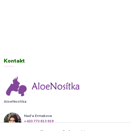
Kontakt
AloeNositka
Nad'a Ermakova
+420 773 613 919
(Po-Pá, 13-20 hod.)